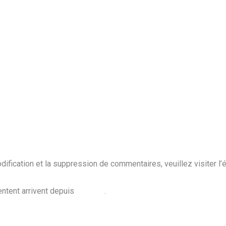
Article suivant
→
ENTATRICE WORDPRESS
dification et la suppression de commentaires, veuillez visiter 
ntent arrivent depuis
Gravatar
.