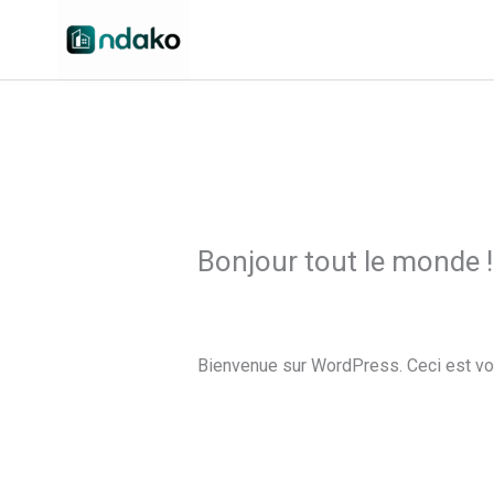
Aller
au
contenu
Bonjour tout le monde !
1 commentaire
/
Non classé
/ Par
adm
Bienvenue sur WordPress. Ceci est vot